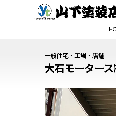
山
H
下
塗
装
店
一般住宅・工場・店舗
大石モータース