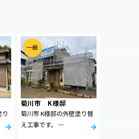
一
般
住
宅
・
工
場
・
店
舗
菊川市 K様邸
塗り
菊川市 K様邸の外壁塗り替
え工事です。 …