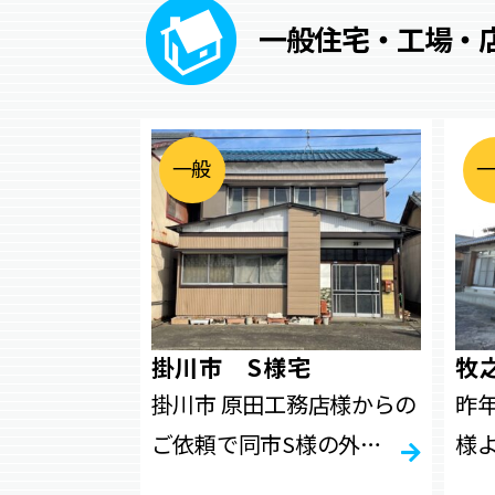
一般住宅・工場・
一
般
住
宅
・
工
場
・
店
舗
掛川市 S様宅
牧
掛川市 原田工務店様からの
昨
ご依頼で同市S様の外…
様