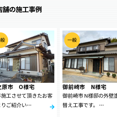
店舗の施工事例
一
般
住
宅
・
工
場
・
店
舗
一
般
住
宅
・
工
場
・
店
舗
之原市 O様宅
御前崎市 N様宅
年施工させて頂きたお客
御前崎市 N様邸の外壁
よりご紹介い…
替え工事です。 …