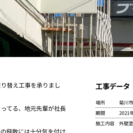
塗り替え工事を承りまし
工事データ
場所
菊川
さってる、地元先輩が社長
期間
2021
施工内容
外壁
料の飛散には十分気を付け