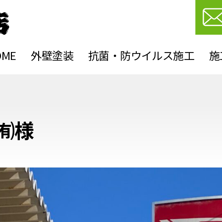
OME
外壁塗装
抗菌・防ウイルス施工
施
カ
テ
㈲様
ゴ
リ
ー